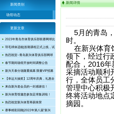
新闻详情
新闻类别
场馆动态
更新文章
5
月的青岛
时。
2023年青岛市体育俱乐部联赛网球比
在新兴体育
赛
羽毛球体适能|首期课程正式上线，试
领下，经过行
听福利持续在线，春日运动优惠折扣
热烈祝贺--青岛新兴体育俱乐部网球
配合，
2016
年
等你来享~
场汇泉分场金日开业暨“迎新春”网球
春节期间场馆开放时间调整公告
采摘活动顺利
邀请赛圆满落幕
新兴天泰分场隆重揭幕 限量VIP招募
行，全体员工
中！
【幸运大抽奖】12周年庆典，礼惠全
管理中心积极
城
来自新兴老会员的一封感谢信！
终将活动地点
新兴体育馆邀您参加足球集训啦！
摘园。
热烈祝贺新兴体育再获殊荣
赛事精彩回顾|2022年第八届“新兴