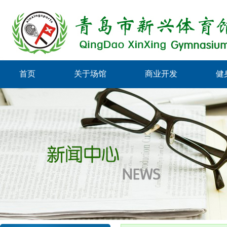
首页
关于场馆
商业开发
健