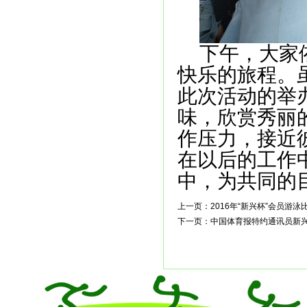
下午，大家
快乐的旅程。
此次活动的举
味，欣赏秀丽
作压力，接近
在以后的工作
中，为共同的
上一页：
2016年“新兴杯”会员游泳
下一页：
中国体育报特约通讯员新兴