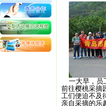
杯”会员游泳比赛圆满结束
一大早，员
前往樱桃采摘
工们便迫不及
亲自采摘的乐